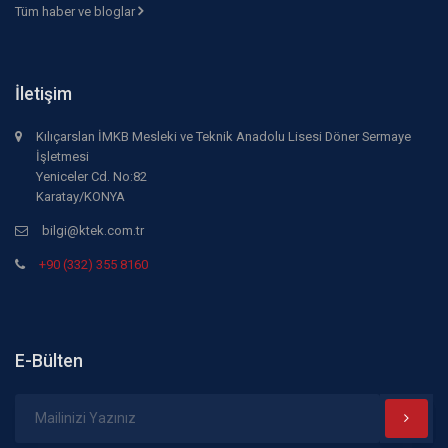
Tüm haber ve bloglar
İletişim
Kılıçarslan İMKB Mesleki ve Teknik Anadolu Lisesi Döner Sermaye
İşletmesi
Yeniceler Cd. No:82
Karatay/KONYA
bilgi@ktek.com.tr
+90 (332) 355 8160
E-Bülten