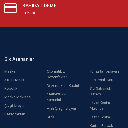
KAPIDA ÖDEME
İmkanı
Sık Arananlar
Maske
Otomatik El
Yumurta Toplayan
Dezenfaktanı
3 Katlı Maske
Elektronik Kart
Dezenfaktan Kabini
Robotik
Sıvı Sabunluk
Merkezi Sıvı
Sistemi
Maske Makinası
Sabunluk
Lazer Kesim
Çizgi İzleyen
Hızlı Çizgi İzleyen
Makinası
Dezenfaktan
Ktek
Lazer Kesim
Karton Bardak